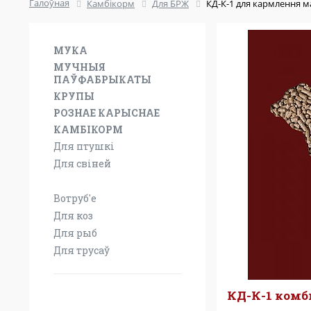
Галоўная
Камбікорм
Для БРЖ
КД-К-1 для кармлення м
МУКА
МУЧНЫЯ
ПАЎФАБРЫКАТЫ
КРУПЫ
РОЗНАЕ КАРЫСНАЕ
КАМБІКОРМ
Для птушкі
Для свіней
Для БРЖ
Вотруб'е
Для коз
Для рыб
Для трусаў
КД-К-1 ком