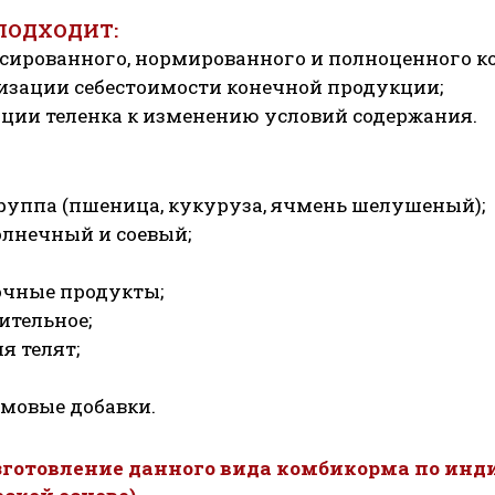
ПОДХОДИТ:
сированного, нормированного и полноценного к
изации себестоимости конечной продукции;
ции теленка к изменению условий содержания.
руппа (пшеница, кукуруза, ячмень шелушеный);
олнечный и соевый;
очные продукты;
ительное;
я телят;
мовые добавки.
готовление данного вида комбикорма по инд