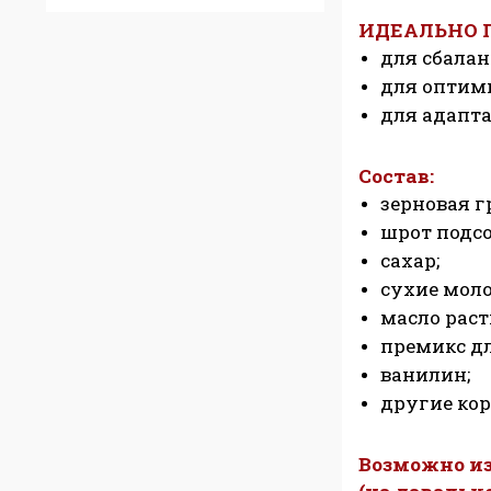
ИДЕАЛЬНО 
для сбалан
для оптим
для адапта
Состав:
зерновая г
шрот подс
сахар;
сухие мол
масло раст
премикс дл
ванилин;
другие кор
Возможно из