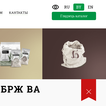
RU
BY
EN
АМ
КАНТАКТЫ
Глядзець каталог
 БРЖ ВА