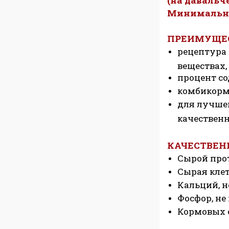
(на давальче
Минимальная
ПРЕИМУЩЕС
рецептура 
веществах,
процент со
комбикорм
для лучшей
качествен
КАЧЕСТВЕН
Сырой проте
Сырая клетч
Кальций, не
Фосфор, не 
Кормовых е