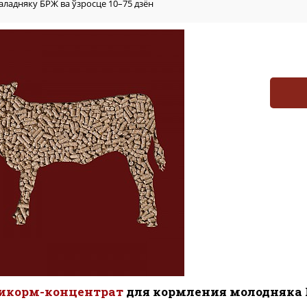
аладняку БРЖ ва ўзросце 10–75 дзён
бикорм-концентрат
для кормления молодняка К